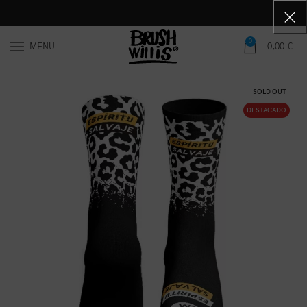
0
MENU
0,00
€
SOLD OUT
DESTACADO