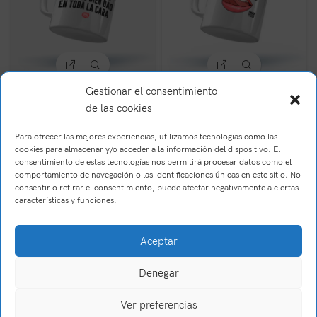
Gestionar el consentimiento
Taza pollazo
Taza Te bebería a
sorbos
de las cookies
12,95
€
(IVA Incl.)
Para ofrecer las mejores experiencias, utilizamos tecnologías como las
12,90
€
(IVA Incl.)
cookies para almacenar y/o acceder a la información del dispositivo. El
consentimiento de estas tecnologías nos permitirá procesar datos como el
comportamiento de navegación o las identificaciones únicas en este sitio. No
consentir o retirar el consentimiento, puede afectar negativamente a ciertas
características y funciones.
Aceptar
Denegar
Brush Willis
2023
Trabajo realizado por Wake Up! Creations
.
Ver preferencias