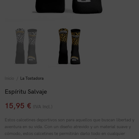
Inicio
La Tostadora
Espíritu Salvaje
15,95
€
(IVA Incl.)
Estos calcetines deportivos son para aquellos que buscan libertad y
aventura en su vida. Con un diseño atrevido y un material suave y
cómodo, estos calcetines te permitirán darlo todo en cualquier