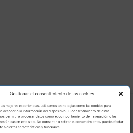
Gestionar el consentimiento de las cookies
 las mejores experiencias, utilizamos tecnologías como las cookies para
o acceder a la información del dispositivo. El consentimiento de estas
nos permitirá procesar datos como el comportamiento de navegación o las
nes únicas en este sitio. No consentir o retirar el consentimiento, puede afectar
e a ciertas características y funciones.