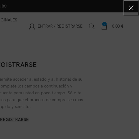
la)
IGINALES
0
ENTRAR / REGISTRARSE
0,00
€
EGISTRARSE
permite acceder al estado y al historial de su
omplete los campos a continuación y
cuenta para usted en poco tiempo. Sólo te
rios para que el proceso de compra sea más
ápido y sencillo.
REGISTRARSE