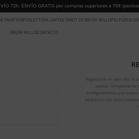
VÍO 72h. ENVÍO GRATIS por compras superiores a 70€ (penínsu
E PASATIEMPOS
LECTURA CARTAS TAROT DE BRUSH WILLIS
FELPUDOS OR
BRUSH WILLIS
CONTACTO
R
Registrarse en este sitio le 
pedido. Simplemente c
configuraremos una nueva 
pediremos los datos necesa
r