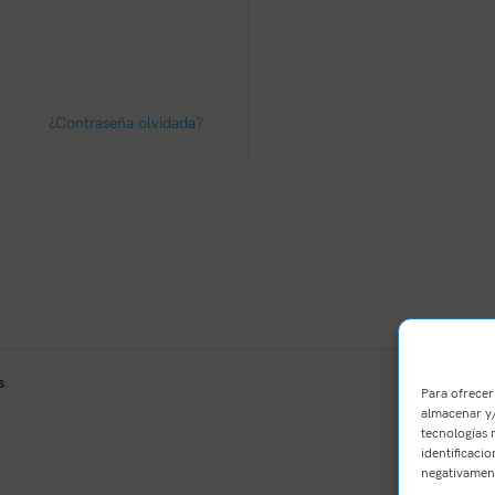
¿Contraseña olvidada?
s
.
Para ofrecer
almacenar y/
tecnologías 
identificacio
negativament