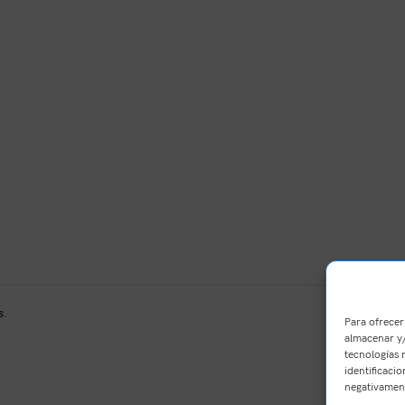
s
.
Para ofrecer
almacenar y/
tecnologías 
identificacio
negativament