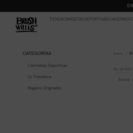
EN
TIENDA
CAMISETAS DEPORTIVAS
CUADERNOS D
CATEGORÍAS
Inicio
P
Camisetas Deportivas
No se han 
La Tostadora
Regalos Originales