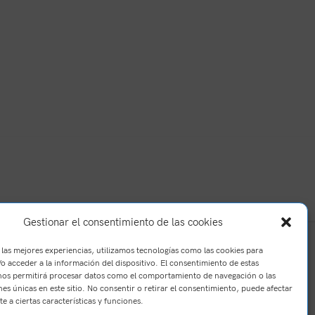
Gestionar el consentimiento de las cookies
 las mejores experiencias, utilizamos tecnologías como las cookies para
o acceder a la información del dispositivo. El consentimiento de estas
nos permitirá procesar datos como el comportamiento de navegación o las
nes únicas en este sitio. No consentir o retirar el consentimiento, puede afectar
e a ciertas características y funciones.