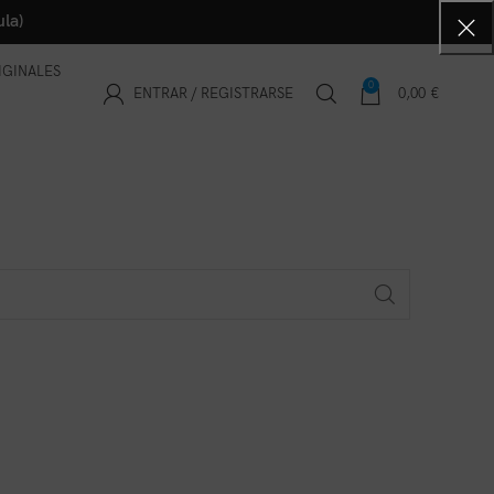
la)
IGINALES
0
ENTRAR / REGISTRARSE
0,00
€