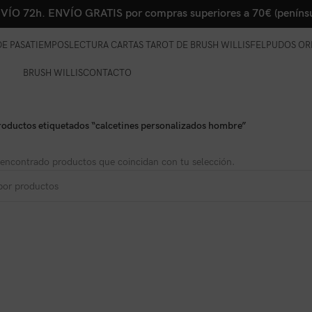
VÍO 72h. ENVÍO GRATIS por compras superiores a 70€ (penínsu
E PASATIEMPOS
LECTURA CARTAS TAROT DE BRUSH WILLIS
FELPUDOS OR
BRUSH WILLIS
CONTACTO
roductos etiquetados “calcetines personalizados hombre”
encontrado productos que coincidan con tu selección.