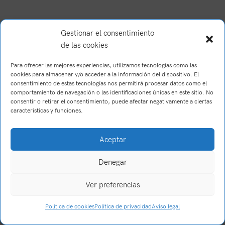
Gestionar el consentimiento
de las cookies
Para ofrecer las mejores experiencias, utilizamos tecnologías como las
cookies para almacenar y/o acceder a la información del dispositivo. El
consentimiento de estas tecnologías nos permitirá procesar datos como el
comportamiento de navegación o las identificaciones únicas en este sitio. No
consentir o retirar el consentimiento, puede afectar negativamente a ciertas
características y funciones.
Brush Willis
2023
Trabajo realizado por Wake Up! Creations
.
Aceptar
Denegar
Ver preferencias
0
Política de cookies
Política de privacidad
Aviso legal
Tienda
Filtros
Carrito
Mi cuenta