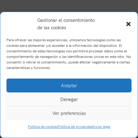
Gestionar el consentimiento
de las cookies
Para ofrecer las mejores experiencias, utilizamos tecnologías como las
cookies para almacenar y/o acceder a la información del dispositivo. El
consentimiento de estas tecnologías nos permitirá procesar datos como el
comportamiento de navegación o las identificaciones únicas en este sitio. No
consentir o retirar el consentimiento, puede afectar negativamente a ciertas
características y funciones.
Brush Willis
2023
Trabajo realizado por Wake Up! Creations
.
Aceptar
Denegar
Ver preferencias
0
Política de cookies
Política de privacidad
Aviso legal
Tienda
Filtros
Carrito
Mi cuenta