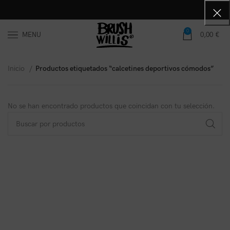
0
MENU
0,00
€
Inicio
Productos etiquetados “calcetines deportivos cómodos”
No se han encontrado productos que coincidan con tu selección.