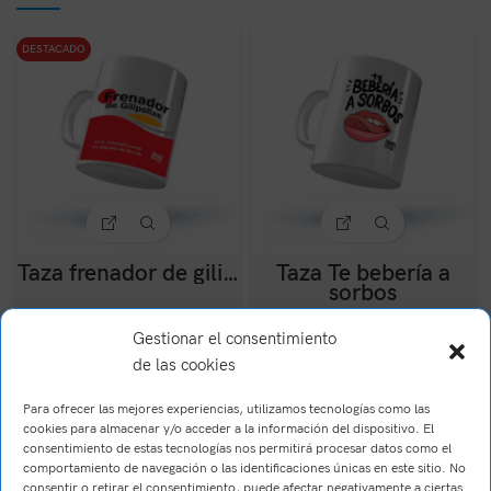
DESTACADO
Taza frenador de gili…
Taza Te bebería a
sorbos
12,95
€
(IVA Incl.)
12,90
€
Gestionar el consentimiento
(IVA Incl.)
de las cookies
Para ofrecer las mejores experiencias, utilizamos tecnologías como las
cookies para almacenar y/o acceder a la información del dispositivo. El
consentimiento de estas tecnologías nos permitirá procesar datos como el
comportamiento de navegación o las identificaciones únicas en este sitio. No
consentir o retirar el consentimiento, puede afectar negativamente a ciertas