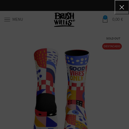
0
MENU
0,00
€
SOLD OUT
DESTACADO