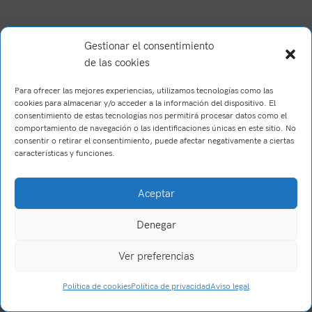
Gestionar el consentimiento
de las cookies
Para ofrecer las mejores experiencias, utilizamos tecnologías como las
cookies para almacenar y/o acceder a la información del dispositivo. El
consentimiento de estas tecnologías nos permitirá procesar datos como el
comportamiento de navegación o las identificaciones únicas en este sitio. No
consentir o retirar el consentimiento, puede afectar negativamente a ciertas
características y funciones.
Brush Willis
2023
Trabajo realizado por Wake Up! Creations
.
Aceptar
Denegar
Ver preferencias
0
Política de cookies
Política de privacidad
Aviso legal
Tienda
Filtros
Carrito
Mi cuenta