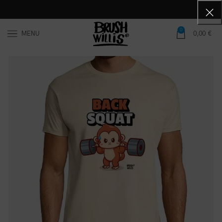
0
MENU
0,00
€