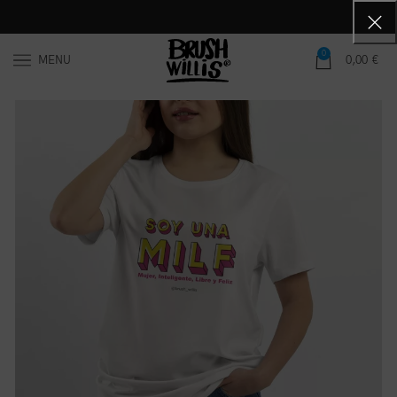
0
MENU
0,00
€