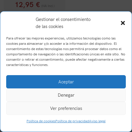
12,95
€
(IVA Incl.)
Gestionar el consentimiento
de las cookies
Para ofrecer las mejores experiencias, utilizamos tecnologías como las
cookies para almacenar y/o acceder a la información del dispositivo. El
consentimiento de estas tecnologías nos permitirá procesar datos como el
comportamiento de navegación o las identificaciones únicas en este sitio. No
consentir o retirar el consentimiento, puede afectar negativamente a ciertas
características y funciones.
Brush Willis
2023
Trabajo realizado por Wake Up! Creations
.
Aceptar
Denegar
Ver preferencias
0
Política de cookies
Política de privacidad
Aviso legal
Tienda
Filtros
Carrito
Mi cuenta