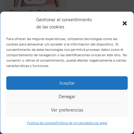
Camiseta Rubia de
bote
Gestionar el consentimiento
de las cookies
19,90
€
(IVA Incl.)
Para ofrecer las mejores experiencias, utilizamos tecnologías como las
cookies para almacenar y/o acceder a la información del dispositivo. El
consentimiento de estas tecnologías nos permitirá procesar datos como el
comportamiento de navegación o las identificaciones únicas en este sitio. No
consentir o retirar el consentimiento, puede afectar negativamente a ciertas
características y funciones.
Aceptar
Brush Willis
2023
Trabajo realizado por Wake Up! Creations
.
Denegar
Ver preferencias
0
Política de cookies
Política de privacidad
Aviso legal
Tienda
Filtros
Carrito
Mi cuenta