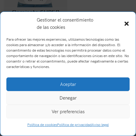
Camiseta SUPER
PROFESORA
Gestionar el consentimiento
de las cookies
19,90
€
(IVA Incl.)
Para ofrecer las mejores experiencias, utilizamos tecnologías como las
cookies para almacenar y/o acceder a la información del dispositivo. El
consentimiento de estas tecnologías nos permitirá procesar datos como el
comportamiento de navegación o las identificaciones únicas en este sitio. No
consentir o retirar el consentimiento, puede afectar negativamente a ciertas
características y funciones.
Aceptar
Brush Willis
2023
Trabajo realizado por Wake Up! Creations
.
Denegar
Ver preferencias
0
Política de cookies
Política de privacidad
Aviso legal
Tienda
Filtros
Carrito
Mi cuenta