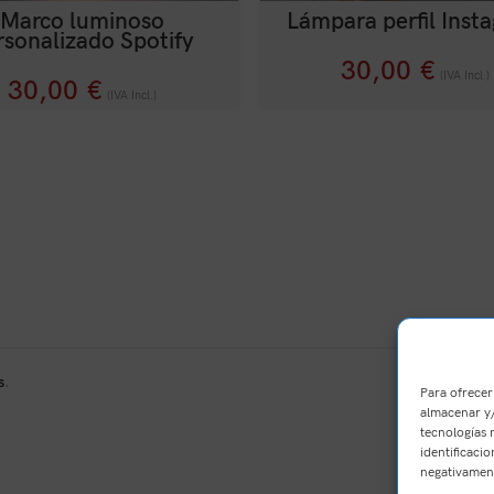
Marco luminoso
Lámpara perfil Inst
rsonalizado Spotify
30,00
€
(IVA Incl.)
30,00
€
(IVA Incl.)
s
.
Para ofrecer
almacenar y/
tecnologías 
identificacio
negativament