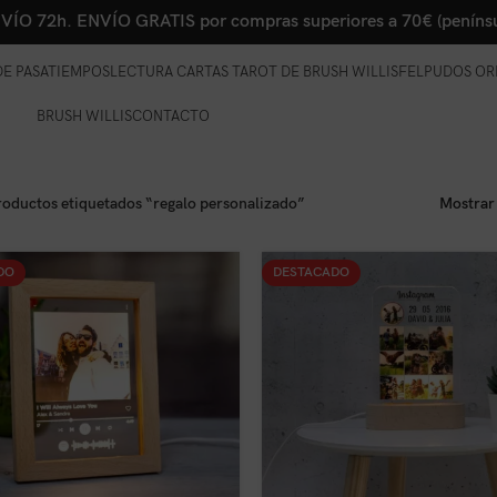
VÍO 72h. ENVÍO GRATIS por compras superiores a 70€ (penínsu
E PASATIEMPOS
LECTURA CARTAS TAROT DE BRUSH WILLIS
FELPUDOS OR
BRUSH WILLIS
CONTACTO
roductos etiquetados “regalo personalizado”
Mostra
DO
DESTACADO