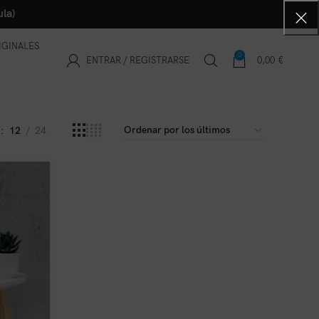
la)
IGINALES
0
ENTRAR / REGISTRARSE
0,00
€
r
12
24