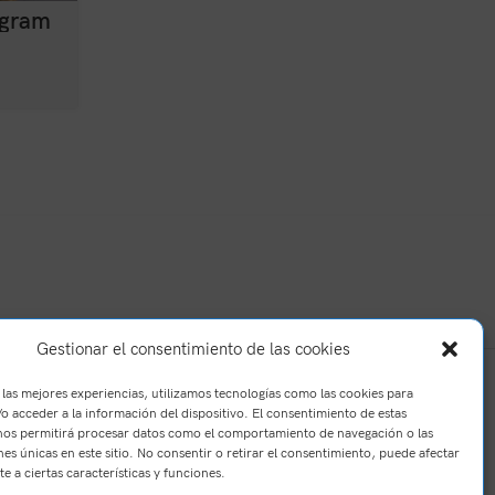
agram
Gestionar el consentimiento de las cookies
 las mejores experiencias, utilizamos tecnologías como las cookies para
o acceder a la información del dispositivo. El consentimiento de estas
nos permitirá procesar datos como el comportamiento de navegación o las
nes únicas en este sitio. No consentir o retirar el consentimiento, puede afectar
e a ciertas características y funciones.