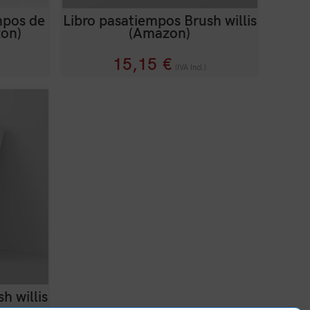
mpos de
Libro pasatiempos Brush willis
zon)
(Amazon)
15,15
€
(IVA Incl.)
h willis