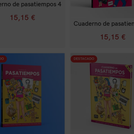
rno de pasatiempos 4
15,15
€
Cuaderno de pasatie
15,15
€
DO
DESTACADO