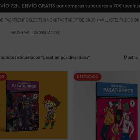
VÍO 72h. ENVÍO GRATIS por compras superiores a 70€ (penínsu
E PASATIEMPOS
LECTURA CARTAS TAROT DE BRUSH WILLIS
FELPUDOS OR
BRUSH WILLIS
CONTACTO
roductos etiquetados “pasatiempos divertidos”
Mostra
DO
DESTACADO