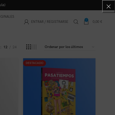
la)
IGINALES
0
ENTRAR / REGISTRARSE
0,00
€
r
12
24
DESTACADO