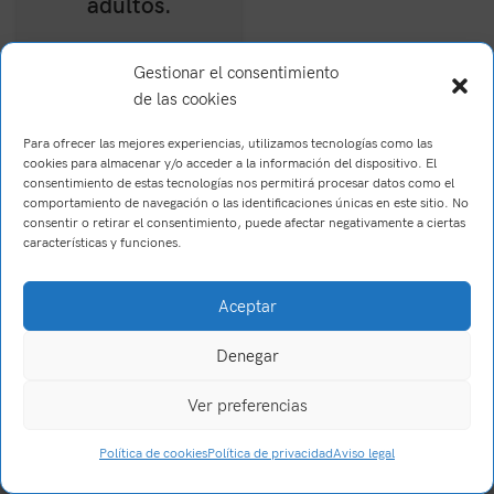
adultos.
6,24
€
(IVA Incl.)
Gestionar el consentimiento
de las cookies
Para ofrecer las mejores experiencias, utilizamos tecnologías como las
cookies para almacenar y/o acceder a la información del dispositivo. El
consentimiento de estas tecnologías nos permitirá procesar datos como el
comportamiento de navegación o las identificaciones únicas en este sitio. No
consentir o retirar el consentimiento, puede afectar negativamente a ciertas
características y funciones.
Brush Willis
2023
Trabajo realizado por Wake Up! Creations
.
Aceptar
Denegar
Ver preferencias
0
Política de cookies
Política de privacidad
Aviso legal
Tienda
Filtros
Carrito
Mi cuenta