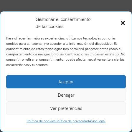
Gestionar el consentimiento
de las cookies
Para ofrecer las mejores experiencias, utilizamos tecnologías como las
cookies para almacenar y/o acceder a la información del dispositivo. El
consentimiento de estas tecnologías nos permitirá procesar datos como el
comportamiento de navegación o las identificaciones únicas en este sitio. No
consentir o retirar el consentimiento, puede afectar negativamente a ciertas
características y funciones.
Brush Willis
2023
Trabajo realizado por Wake Up! Creations
.
Aceptar
Denegar
Ver preferencias
0
Política de cookies
Política de privacidad
Aviso legal
Tienda
Filtros
Carrito
Mi cuenta