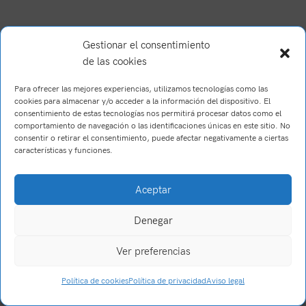
Gestionar el consentimiento
de las cookies
Para ofrecer las mejores experiencias, utilizamos tecnologías como las
cookies para almacenar y/o acceder a la información del dispositivo. El
consentimiento de estas tecnologías nos permitirá procesar datos como el
comportamiento de navegación o las identificaciones únicas en este sitio. No
consentir o retirar el consentimiento, puede afectar negativamente a ciertas
características y funciones.
Brush Willis
2023
Trabajo realizado por Wake Up! Creations
.
Aceptar
Denegar
Ver preferencias
0
Política de cookies
Política de privacidad
Aviso legal
Tienda
Filtros
Carrito
Mi cuenta