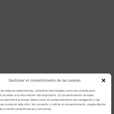
Gestionar el consentimiento de las cookies
 las mejores experiencias, utilizamos tecnologías como las cookies para
o acceder a la información del dispositivo. El consentimiento de estas
nos permitirá procesar datos como el comportamiento de navegación o las
nes únicas en este sitio. No consentir o retirar el consentimiento, puede afectar
e a ciertas características y funciones.