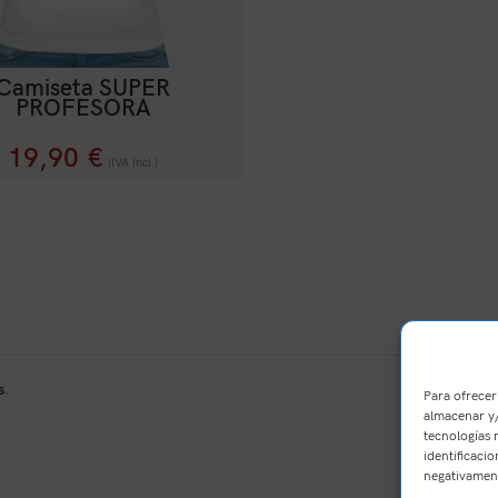
Camiseta SUPER
PROFESORA
19,90
€
(IVA Incl.)
s
.
Para ofrecer
almacenar y/
tecnologías 
identificacio
negativament