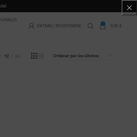
la)
IGINALES
0
ENTRAR / REGISTRARSE
0,00
€
r
12
24