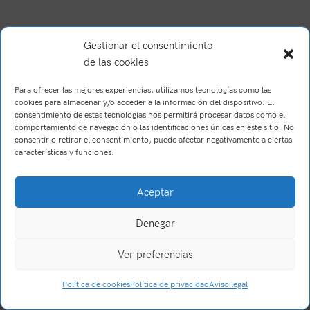
Gestionar el consentimiento
de las cookies
Para ofrecer las mejores experiencias, utilizamos tecnologías como las
cookies para almacenar y/o acceder a la información del dispositivo. El
consentimiento de estas tecnologías nos permitirá procesar datos como el
comportamiento de navegación o las identificaciones únicas en este sitio. No
consentir o retirar el consentimiento, puede afectar negativamente a ciertas
características y funciones.
Brush Willis
2023
Trabajo realizado por Wake Up! Creations
.
Aceptar
Denegar
Ver preferencias
0
Política de cookies
Política de privacidad
Aviso legal
Tienda
Filtros
Carrito
Mi cuenta