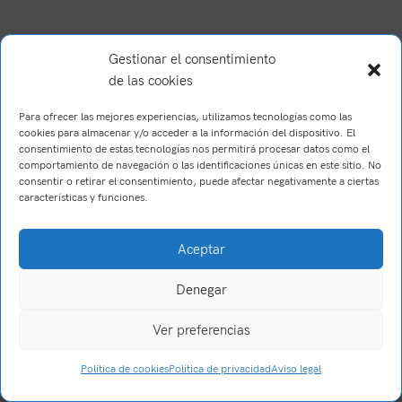
Gestionar el consentimiento
de las cookies
Para ofrecer las mejores experiencias, utilizamos tecnologías como las
cookies para almacenar y/o acceder a la información del dispositivo. El
consentimiento de estas tecnologías nos permitirá procesar datos como el
comportamiento de navegación o las identificaciones únicas en este sitio. No
consentir o retirar el consentimiento, puede afectar negativamente a ciertas
características y funciones.
Brush Willis
2023
Trabajo realizado por Wake Up! Creations
.
Aceptar
Denegar
Ver preferencias
0
Política de cookies
Política de privacidad
Aviso legal
Tienda
Filtros
Carrito
Mi cuenta