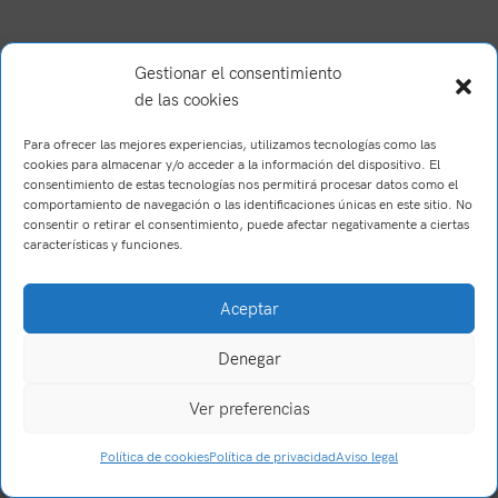
Gestionar el consentimiento
de las cookies
Para ofrecer las mejores experiencias, utilizamos tecnologías como las
cookies para almacenar y/o acceder a la información del dispositivo. El
consentimiento de estas tecnologías nos permitirá procesar datos como el
comportamiento de navegación o las identificaciones únicas en este sitio. No
consentir o retirar el consentimiento, puede afectar negativamente a ciertas
características y funciones.
Brush Willis
2023
Trabajo realizado por Wake Up! Creations
.
Aceptar
Denegar
Ver preferencias
0
Política de cookies
Política de privacidad
Aviso legal
Tienda
Filtros
Carrito
Mi cuenta