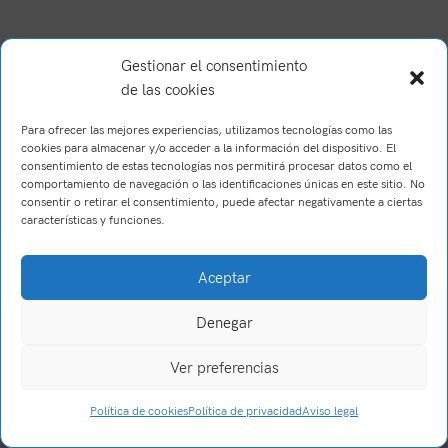
Gestionar el consentimiento
de las cookies
Para ofrecer las mejores experiencias, utilizamos tecnologías como las
cookies para almacenar y/o acceder a la información del dispositivo. El
consentimiento de estas tecnologías nos permitirá procesar datos como el
comportamiento de navegación o las identificaciones únicas en este sitio. No
consentir o retirar el consentimiento, puede afectar negativamente a ciertas
características y funciones.
Brush Willis
2023
Trabajo realizado por Wake Up! Creations
.
Aceptar
Denegar
Ver preferencias
0
Política de cookies
Política de privacidad
Aviso legal
Tienda
Filtros
Carrito
Mi cuenta