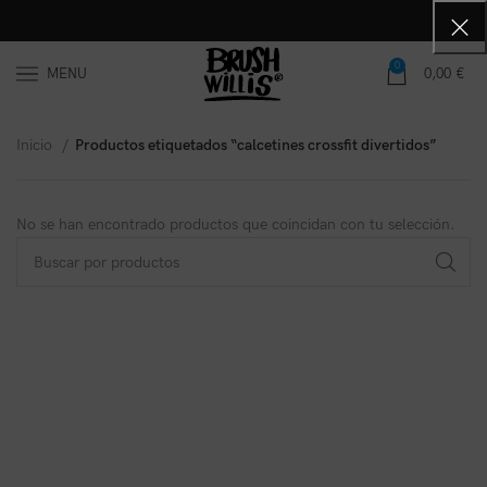
0
MENU
0,00
€
Inicio
Productos etiquetados “calcetines crossfit divertidos”
No se han encontrado productos que coincidan con tu selección.