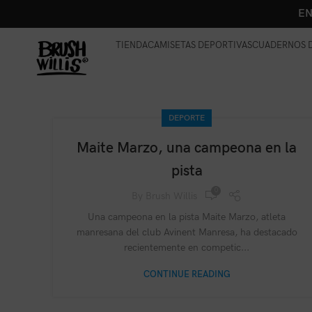
EN
TIENDA
CAMISETAS DEPORTIVAS
CUADERNOS D
DEPORTE
Maite Marzo, una campeona en la
pista
0
By
Brush Willis
Una campeona en la pista Maite Marzo, atleta
manresana del club Avinent Manresa, ha destacado
recientemente en competic...
CONTINUE READING