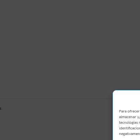
s
.
Para ofrecer
almacenar y/
tecnologías 
identificacio
negativament