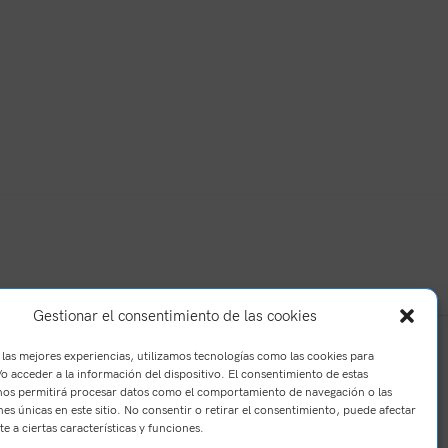
Gestionar el consentimiento de las cookies
 las mejores experiencias, utilizamos tecnologías como las cookies para
o acceder a la información del dispositivo. El consentimiento de estas
nos permitirá procesar datos como el comportamiento de navegación o las
nes únicas en este sitio. No consentir o retirar el consentimiento, puede afectar
e a ciertas características y funciones.