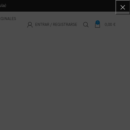
la)
IGINALES
0
ENTRAR / REGISTRARSE
0,00
€