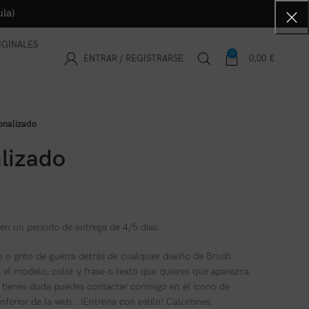
la)
IGINALES
0
ENTRAR / REGISTRARSE
0,00
€
onalizado
lizado
nen un periodo de entrega de 4/5 días.
 o grito de guerra detrás de cualquier diseño de Brush
ca el modelo, color y frase o texto que quieres que aparezca
Si tienes duda puedes contactar conmigo en el icono de
nferior de la web. ¡Entrena con estilo! Calcetines