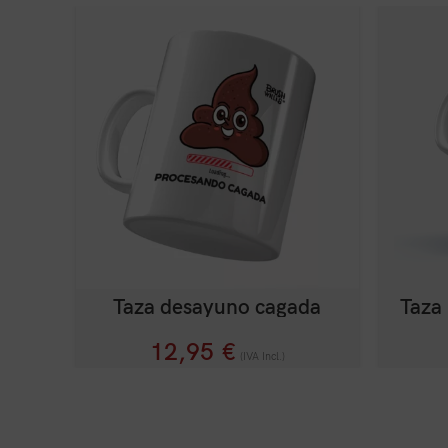
Taza desayuno cagada
Taza 
12,95
€
(IVA Incl.)