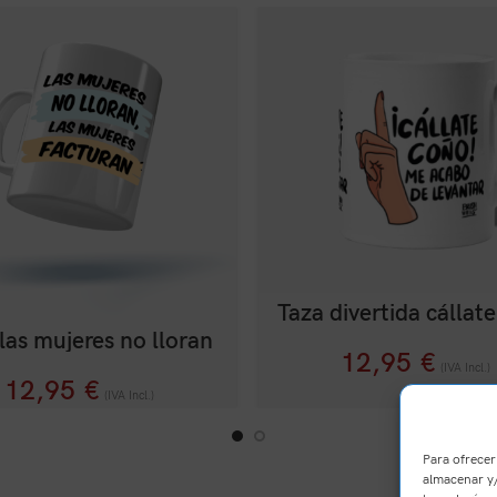
Taza divertida cállat
las mujeres no lloran
12,95
€
(IVA Incl.)
12,95
€
(IVA Incl.)
Para ofrecer
almacenar y/