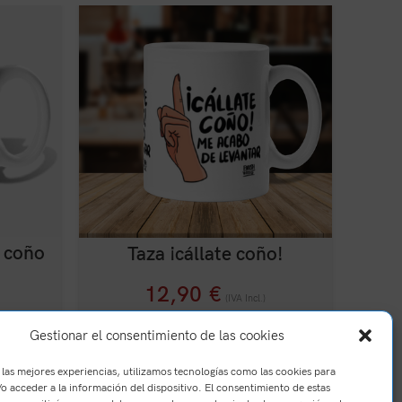
e coño
Taza ¡cállate coño!
12,90
€
(IVA Incl.)
Gestionar el consentimiento de las cookies
 las mejores experiencias, utilizamos tecnologías como las cookies para
o acceder a la información del dispositivo. El consentimiento de estas