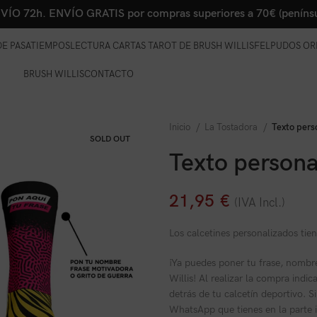
VÍO 72h. ENVÍO GRATIS por compras superiores a 70€ (penínsu
E PASATIEMPOS
LECTURA CARTAS TAROT DE BRUSH WILLIS
FELPUDOS OR
BRUSH WILLIS
CONTACTO
Inicio
La Tostadora
Texto pers
SOLD OUT
Texto persona
21,95
€
(IVA Incl.)
Los calcetines personalizados tie
¡Ya puedes poner tu frase, nombre
Willis! Al realizar la compra indi
detrás de tu calcetín deportivo. 
WhatsApp que tienes en la parte i