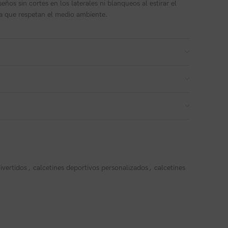
ños sin cortes en los laterales ni blanqueos al estirar el
gua que respetan el medio ambiente.
ivertidos
,
calcetines deportivos personalizados
,
calcetines