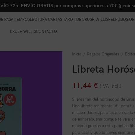
VÍO 72h. ENVÍO GRATIS por compras superiores a 70€ (penínsu
E PASATIEMPOS
LECTURA CARTAS TAROT DE BRUSH WILLIS
FELPUDOS OR
BRUSH WILLIS
CONTACTO
Inicio
Regalos Originales
Edito
Libreta Horós
11,44
€
(IVA Incl.)
Si eres fan del horóscopo de Brush 
Una libreta realmente útil para tu
ni calendarios, para usar en cada
de enhorabuena porque te va a en
máximo gracias a esta práctica li
para usar y que la lleves siempre 