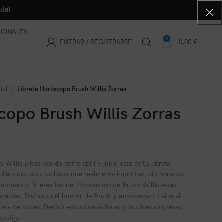
la)
IGINALES
0
ENTRAR / REGISTRARSE
0,00
€
rial
Libreta Horóscopo Brush Willis Zorras
copo Brush Willis Zorras
Willis y has nacido entre abril y junio esta es tu libreta.
 día a día, con las listas que realmente importan, sin horarios
 momento. Si eres fan del Horóscopo de Brush Willis estás
cantar. Disfruta del humor de Brush y aprovecha tu vida al
breta de notas. Dentro encontrarás listas y muchas sorpresas
contigo.