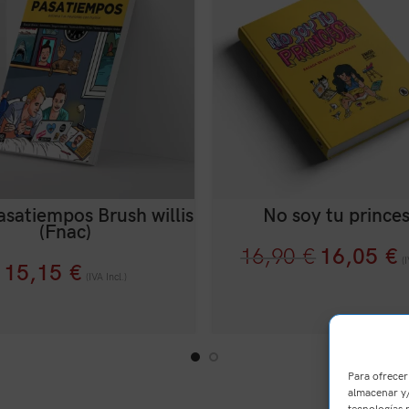
asatiempos Brush willis
No soy tu prince
(Fnac)
16,90
€
16,05
€
(
15,15
€
(IVA Incl.)
Para ofrecer
almacenar y/