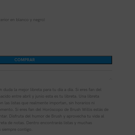
terior en blanco y negro)
COMPRAR
in duda la mejor libreta para tu día a día. Si eres fan del
cido entre abril y junio esta es tu libreta. Una libreta
on las listas que realmente importan, sin horarios ni
mento. Si eres fan del Horóscopo de Brush Willis estás de
tar. Disfruta del humor de Brush y aprovecha tu vida al
breta de notas. Dentro encontrarás listas y muchas
s siempre contigo.