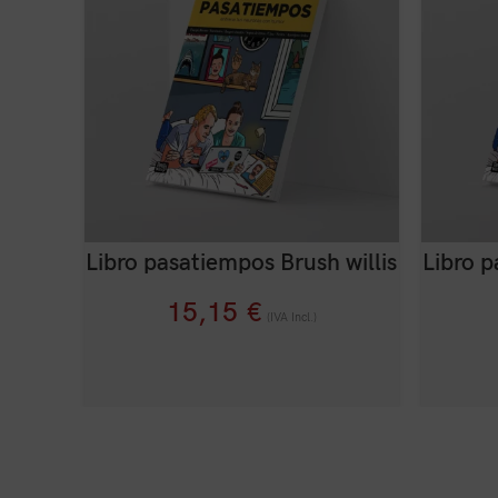
Libro pasatiempos Brush willis
Libro p
15,15
€
(IVA Incl.)