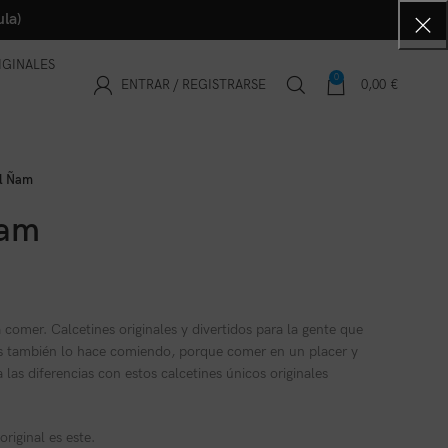
la)
IGINALES
0
ENTRAR / REGISTRARSE
0,00
€
el Ñam
Ñam
 comer. Calcetines originales y divertidos para la gente que
s también lo hace comiendo, porque comer en un placer y
las diferencias con estos calcetines únicos originales
riginal es este.