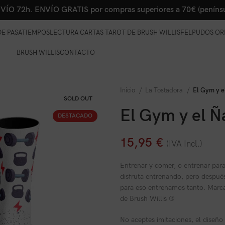
VÍO 72h. ENVÍO GRATIS por compras superiores a 70€ (penínsu
E PASATIEMPOS
LECTURA CARTAS TAROT DE BRUSH WILLIS
FELPUDOS OR
BRUSH WILLIS
CONTACTO
Inicio
La Tostadora
El Gym y 
SOLD OUT
El Gym y el 
DESTACADO
15,95
€
(IVA Incl.)
Entrenar y comer, o entrenar para
disfruta entrenando, pero despué
para eso entrenamos tanto. Marca 
de Brush Willis ®
No aceptes imitaciones, el diseño o