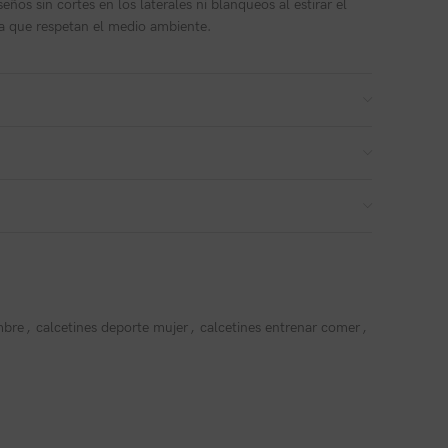
ños sin cortes en los laterales ni blanqueos al estirar el
gua que respetan el medio ambiente.
mbre
,
calcetines deporte mujer
,
calcetines entrenar comer
,