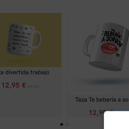
a divertida trabajo
12,95
€
(IVA Incl.)
Taza Te bebería a s
12,90
€
(IVA Incl.)