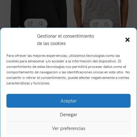
Gestionar el consentimiento
Sudadera Hasta el
Camisetas deportiva
co…
Burpees
de las cookies
36,90
€
Para ofrecer las mejores experiencias, utilizamos tecnologías como las
21,91
€
(IVA Incl.)
(IVA Incl.)
cookies para almacenar y/o acceder a la información del dispositivo. El
consentimiento de estas tecnologías nos permitirá procesar datos como el
comportamiento de navegación o las identificaciones únicas en este sitio. No
consentir o retirar el consentimiento, puede afectar negativamente a ciertas
características y funciones.
Aceptar
Denegar
Brush Willis
2023
Trabajo realizado por Wake Up! Creations
.
Ver preferencias