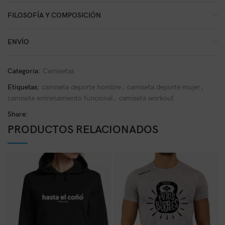
FILOSOFÍA Y COMPOSICIÓN
ENVÍO
Categoría:
Camisetas
Etiquetas:
camiseta deporte hombre
,
camiseta deporte mujer
,
camiseta entrenamiento funcional
,
camiseta workout
Share:
PRODUCTOS RELACIONADOS