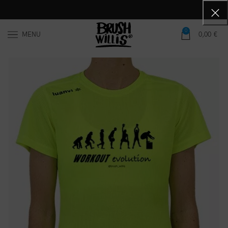
0
MENU
0,00
€