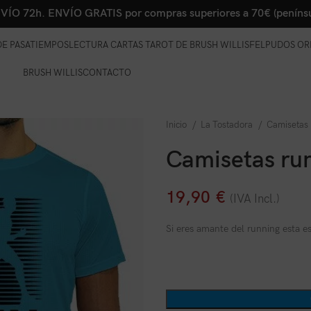
VÍO 72h. ENVÍO GRATIS por compras superiores a 70€ (penínsu
E PASATIEMPOS
LECTURA CARTAS TAROT DE BRUSH WILLIS
FELPUDOS OR
BRUSH WILLIS
CONTACTO
Inicio
La Tostadora
Camisetas
Camisetas r
19,90
€
(IVA Incl.)
Si eres amante del running esta es