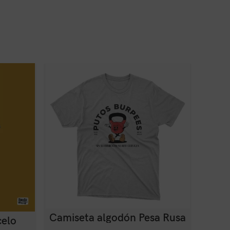
Camiseta algodón Pesa Rusa
Camis
celo