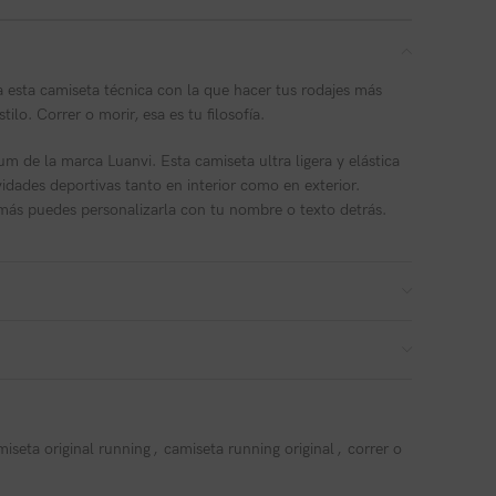
a esta camiseta técnica con la que hacer tus rodajes más
ilo. Correr o morir, esa es tu filosofía.
m de la marca Luanvi. Esta camiseta ultra ligera y elástica
idades deportivas tanto en interior como en exterior.
emás puedes personalizarla con tu nombre o texto detrás.
miseta original running
,
camiseta running original
,
correr o