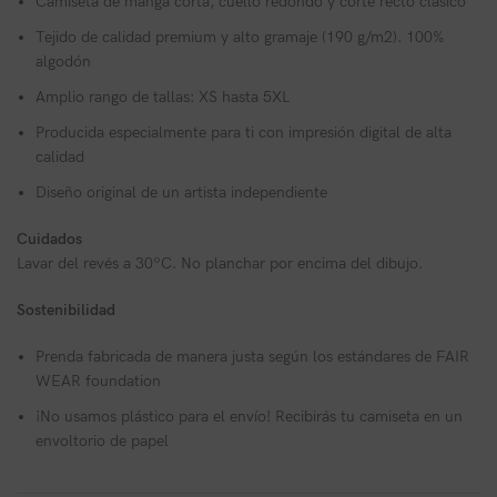
Camiseta de manga corta, cuello redondo y corte recto clásico
Tejido de calidad premium y alto gramaje (190 g/m2). 100%
algodón
Amplio rango de tallas: XS hasta 5XL
Producida especialmente para ti con impresión digital de alta
calidad
Diseño original de un artista independiente
Cuidados
Lavar del revés a 30ºC. No planchar por encima del dibujo.
Sostenibilidad
Prenda fabricada de manera justa según los estándares de FAIR
WEAR foundation
¡No usamos plástico para el envío! Recibirás tu camiseta en un
envoltorio de papel