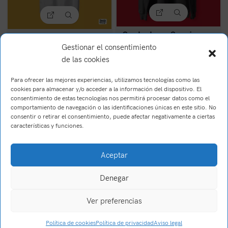
Sudadera Se vienen
Camiseta Gata en
cositas
celo
Gestionar el consentimiento
de las cookies
34,00
€
19,90
€
(IVA Incl.)
(IVA Incl.)
Para ofrecer las mejores experiencias, utilizamos tecnologías como las
cookies para almacenar y/o acceder a la información del dispositivo. El
consentimiento de estas tecnologías nos permitirá procesar datos como el
comportamiento de navegación o las identificaciones únicas en este sitio. No
consentir o retirar el consentimiento, puede afectar negativamente a ciertas
características y funciones.
Aceptar
Denegar
Brush Willis
2023
Trabajo realizado por Wake Up! Creations
.
Ver preferencias
0
Política de cookies
Política de privacidad
Aviso legal