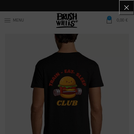
0
MENU
0,00
€