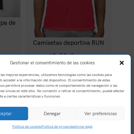
opa de
Camis
Camisetas deportiva RUN
19,90
€
(IVA Incl.)
Gestionar el consentimiento de las cookies
 las mejores experiencias, utilizamos tecnologías como las cookies para
o acceder a la información del dispositivo. El consentimiento de estas
nos permitirá procesar datos como el comportamiento de navegación o las
nes únicas en este sitio. No consentir o retirar el consentimiento, puede afectar
e a ciertas características y funciones.
ceptar
Denegar
Ver preferencias
Política de cookies
Política de privacidad
Aviso legal