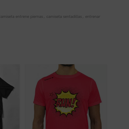
camiseta entrene piernas
,
camiseta sentadillas
,
entrenar
ar por encima del dibujo.
!