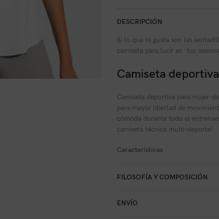
DESCRIPCIÓN
Si lo que te gusta son las sentadi
camiseta para lucir en tus sesion
Camiseta deportiva
Camiseta deportiva para mujer dise
para mayor libertad de movimient
cómoda durante todo el entrenamie
camiseta técnica multi-deporte!
Características
Camiseta deportiva de manga c
FILOSOFÍA Y COMPOSICIÓN
Tejido técnico con tacto algod
Transpirable y elástica esta c
ENVÍO
Corte entallado que te brindar