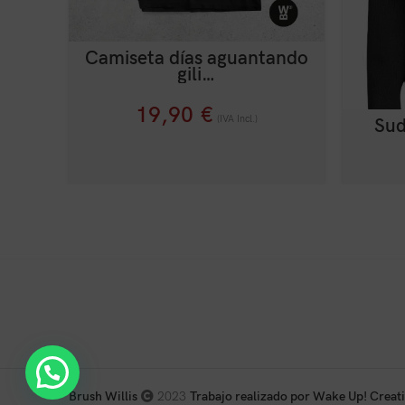
Camiseta días aguantando
gili…
19,90
€
(IVA Incl.)
Sud
Brush Willis
2023
Trabajo realizado por Wake Up! Creat