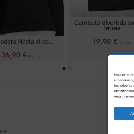
Camiseta divertida s
letras
19,90
€
adera Hasta el co…
(IVA Incl.)
36,90
€
(IVA Incl.)
Para ofrecer
almacenar y/
tecnologías 
identificacio
negativament
A
ions
.