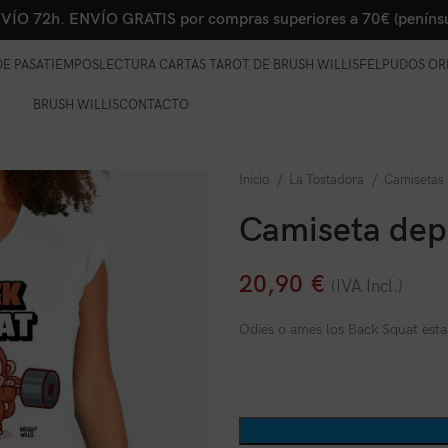
VÍO 72h. ENVÍO GRATIS por compras superiores a 70€ (penínsu
E PASATIEMPOS
LECTURA CARTAS TAROT DE BRUSH WILLIS
FELPUDOS OR
BRUSH WILLIS
CONTACTO
Inicio
La Tostadora
Camisetas
Camiseta dep
20,90
€
(IVA Incl.)
Odies o ames los Back Squat esta 