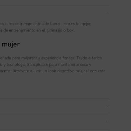
llas o los entrenamientos de fuerza esta es la mejor
es de entrenamiento en el gimnasio o box.
 mujer
ñada para mejorar tu experiencia fitness. Tejido elástico
o y tecnología transpirable para mantenerte seca y
nto. ¡Atrévete a lucir un look deportivo original con esta
orta y cuello pico
ón que da una sensación suave y confortable
amiseta te mantendrá fresca y cómoda
á un ajuste perfecto