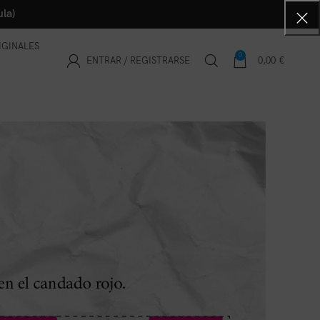
la)
IGINALES
0
ENTRAR / REGISTRARSE
0,00
€