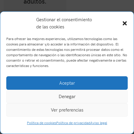
adultos.
6,24
€
(IVA Incl.)
Gestionar el consentimiento
de las cookies
Para ofrecer las mejores experiencias, utilizamos tecnologías como las
cookies para almacenar y/o acceder a la información del dispositivo. El
consentimiento de estas tecnologías nos permitirá procesar datos como el
comportamiento de navegación o las identificaciones únicas en este sitio. No
consentir o retirar el consentimiento, puede afectar negativamente a ciertas
características y funciones.
Brush Willis
2023
Trabajo realizado por Wake Up! Creations
.
Aceptar
Denegar
Ver preferencias
0
Política de cookies
Política de privacidad
Aviso legal
Tienda
Filtros
Carrito
Mi cuenta